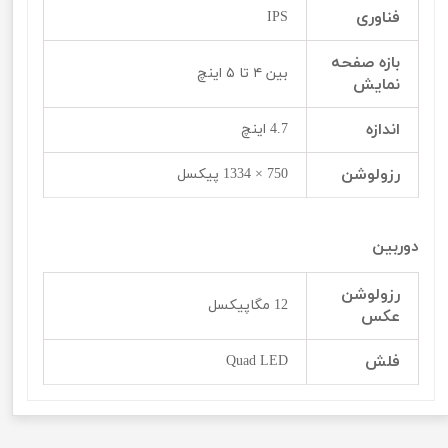
فناوری
IPS
بازه صفحه
بین ۴ تا ۵ اینچ
نمایش
اندازه
4.7 اینچ
رزولوشن
750 × 1334 پیکسل
دوربین
رزولوشن
12 مگاپیکسل
عکس
فلش
Quad LED