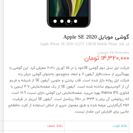
گوشی موبایل Apple SE 2020
کد کالا: Apple iPhone SE 2020 A2275 128GB Mobile Phone
۱۷,۹۰۰,۰۰۰ تومان
۱۴,۳۲۰,۰۰۰ تومان
شرکت اپل نسل دوم گوشی SEخود را در 15 آوریل 2020 معرفی کرد. این گوشی با
بهره‌گیری از سخت‌افزار آیفون 11 و ابعاد جمع‌وجور به‌عنوان گوشی میان رده
شرکت اپل روانه بازار شده است. قاب پشتی و جلویی آیفون SE از شیشه و فریم
آن از آلومینیوم ساخته شده است. آیفون SE از یک صفحه‌نمایش 4.7 اینچی با
فناوری Retina IPS بهره می‌برد. صفحه‌نمایش این گوشی دارای نسبت 16:9 است
که رزولوشن آن برابر با 1334 در 750 پیکسل است. آیفون SE این‌بار در ظرفیت
256 گیگابایتی عرضه شده و طبق معمول خبری از امکان استفاده از کارت حافظه‌ی
جانبی برای افزایش این مقدار نیست.
نقاط قوت
نقاط ضعف