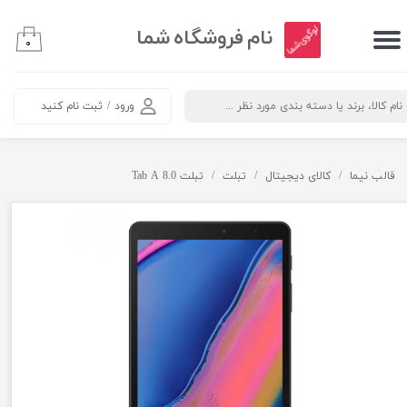
​نام فروشگاه شما
حساب کاربری من
۰
تغییر کلمه عبور
ورود
/
ثبت نام کنید
سفارشات
خروج
قالب نیما
کالای دیجیتال
تبلت
تبلت Tab A 8.0