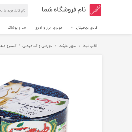
​نام فروشگاه شما
کالای دیجیتال
خودرو، ابزار و اداری
مد و پوشاک
لوازم جانبی گوشی
گوشی موبایل
قالب نیما
سوپر مارکت
خوردنی و آشامیدنی
کنسرو ماهی
کیف و کاور گوشی
سامسونگ
پاور بانک (شارژر همراه)
اپل
پایه نگهدارنده گوشی
شیائومی